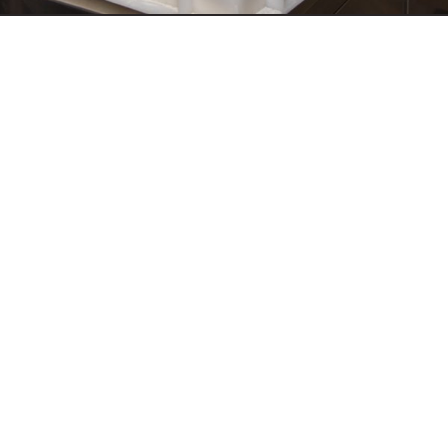
Lunedì - Domenica
― 19:00-23:00 ―
Martedì chiuso
Sede Operativa
Via Pisana, 136 - 50018 Scandicci (FI)
Telefono
0556146331